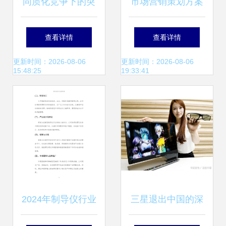
同质化竞争下的突
市场营销策划方案
围之道 基于差异化
(包含目的,定位,输
查看详情
查看详情
策略的市场营销策
出) 1.市场趋势分析
更新时间：2026-08-06
更新时间：2026-08-06
15:48:25
19:33:41
划
2.用户研究 3
2024年制导仪行业
三星退出中国的深