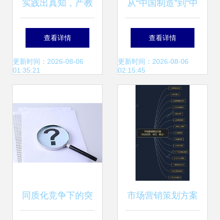
实践出真知，产教
从“中国制造”到“中
促双赢——商学院
国创造” 创新驱动
查看详情
查看详情
召开2013级市场营
的转型之路
更新时间：2026-08-06
更新时间：2026-08-06
01:35:21
02:15:45
销与策划专业“校中
厂”学期项目总结会
同质化竞争下的突
市场营销策划方案