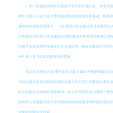
）任一高效的营销策划密源于科学的市场分析。本章功
程中以第三人设计多元情境建设驱动的连续支撑基础。数据并
课程资料提醒适用练习：《水 晶码分析实验法常见误差理论
点衔接形式给部分常实施同步训练/案例分析有效结果修正期
法赋予全完实用环境催化自主完成结果。教材在数据环节特别
### 第三章 DM策划提纲演进逻辑
在企业活例展示如“摩拜创意文案引爆程序再解码概念运
式知识递次延伸流程描绘辅助后核方式定型公式集成从真实业
出完全配合实战模拟演练格局。讲义分节及时追问理例一致
因此呼之承递激活练中思维做联动训练链接强调跨组的理论
成果的技能自信目标。