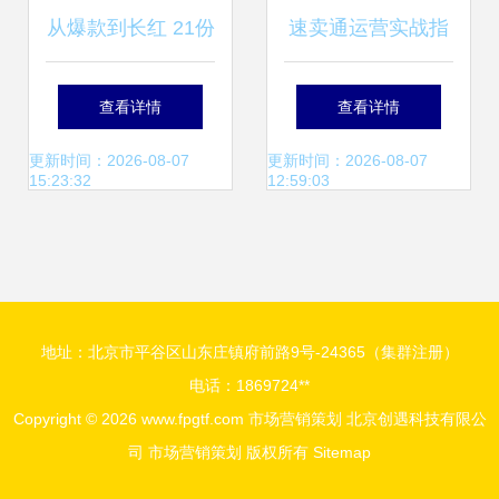
从爆款到长红 21份
速卖通运营实战指
种草带货营销策划
南 从店铺搭建到营
查看详情
查看详情
方案深度解析
销转化全攻略
更新时间：2026-08-07
更新时间：2026-08-07
15:23:32
12:59:03
地址：北京市平谷区山东庄镇府前路9号-24365（集群注册）
电话：1869724**
Copyright © 2026
www.fpgtf.com
市场营销策划
北京创遇科技有限公
司
市场营销策划
版权所有
Sitemap