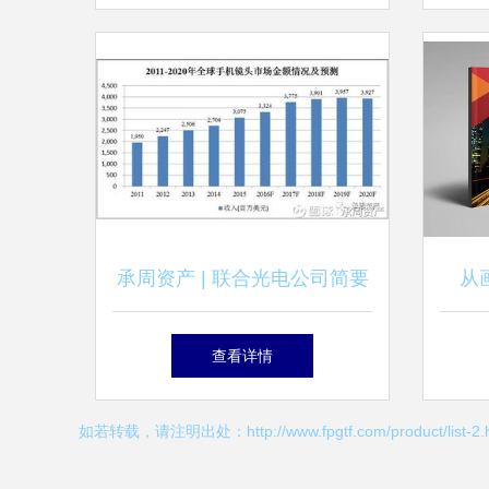
（第2版） 理念、体系与时代
价值
承周资产 | 联合光电公司简要
从
分析摘要
论
查看详情
如若转载，请注明出处：http://www.fpgtf.com/product/list-2.h