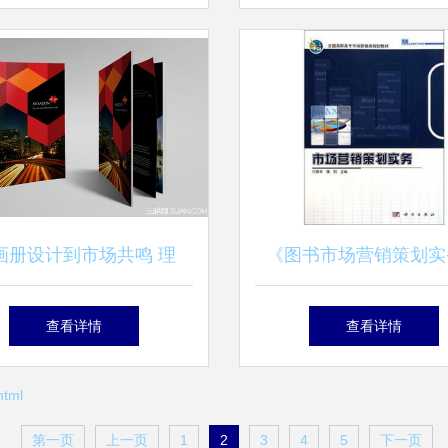
00184代码试卷为例
院的专业亮点
画册设计到市场共鸣 理
《图书市场营销策划实
、实践与营销策略的融合
高职高专市场营销人才
查看详情
查看详情
实践指南
tml
第一页
上一页
1
2
3
4
5
下一页